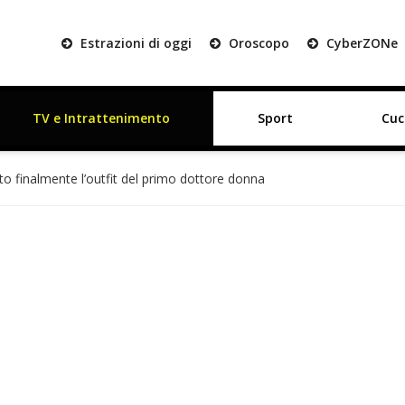
Estrazioni di oggi
Oroscopo
Cyber
ZON
e
TV e Intrattenimento
Sport
Cuc
o finalmente l’outfit del primo dottore donna