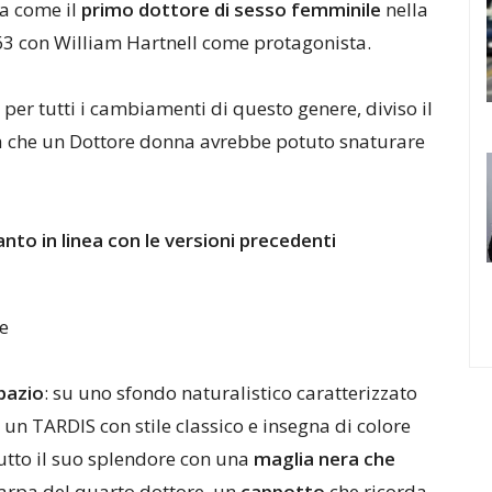
ta come il
primo dottore di sesso femminile
nella
963 con William Hartnell come protagonista.
per tutti i cambiamenti di questo genere, diviso il
a che un Dottore donna avrebbe potuto snaturare
anto in linea con le versioni precedenti
re
spazio
: su uno sfondo naturalistico caratterizzato
un TARDIS con stile classico e insegna di colore
tutto il suo splendore con una
maglia nera che
arpa del quarto dottore, un
cappotto
che ricorda