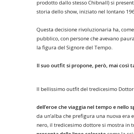
prodotto dallo stesso Chibnall) si presen
storia dello show, iniziato nel lontano 1
Questa decisione rivoluzionaria ha, come 
pubblico, con persone che avevano paur
la figura del Signore del Tempo.
Il suo outfit si propone, però, mai così t
Il bellissimo outfit del tredicesimo Dotto
dell’eroe che viaggia nel tempo e nello 
da un’alba che prefigura una nuova era e 
nero, il tredicesimo dottore si mostra in 
presenta delle linee colorate
come la sci