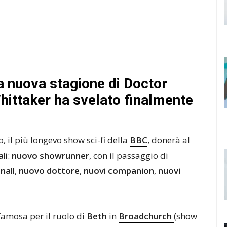
a nuova stagione di Doctor
Whittaker ha svelato finalmente
 il più longevo show sci-fi della
BBC
, donerà al
li
:
nuovo showrunner
, con il passaggio di
nall
,
nuovo dottore
,
nuovi companion
,
nuovi
 famosa per il ruolo di
Beth
in
Broadchurch
(show