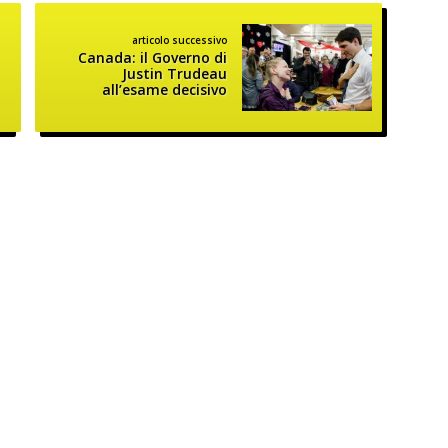
articolo successivo
Canada: il Governo di
Justin Trudeau
all’esame decisivo