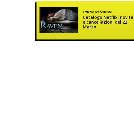
articolo precedente
Catalogo Netflix: novità
e cancellazioni del 22
Marzo