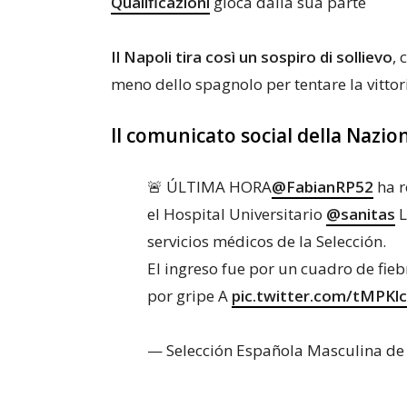
Qualificazioni
gioca dalla sua parte
Il Napoli tira così un sospiro di sollievo
, 
meno dello spagnolo per tentare la vitto
Il comunicato social della Nazi
🚨 ÚLTIMA HORA
@FabianRP52
ha r
el Hospital Universitario
@sanitas
L
servicios médicos de la Selección.
El ingreso fue por un cuadro de fie
por gripe A
pic.twitter.com/tMPKl
— Selección Española Masculina de