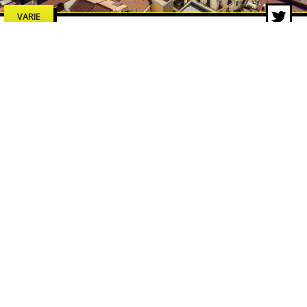
VARIE
Estate a Salerno 2026: concerti,
spettacoli e cultura, tutti gli
eventi da non perdere
7 lug 2026 di adminbackup