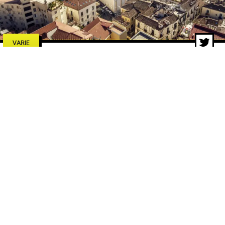
VARIE
Estate a Salerno 2026: concerti,
spettacoli e cultura, tutti gli
eventi da non perdere
7 lug 2026 di adminbackup