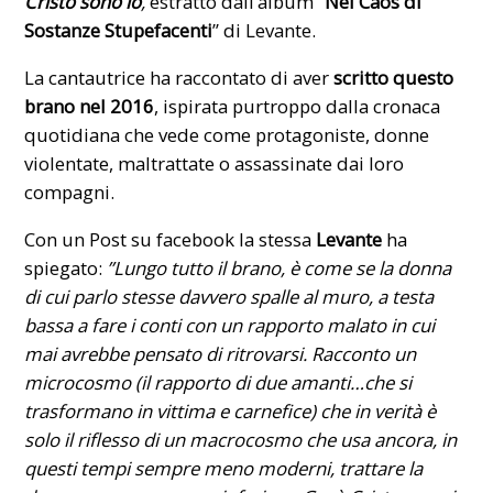
Cristo sono io
,
estratto dall’album ”
Nel Caos di
Sostanze Stupefacenti
” di Levante.
La
cantautrice
ha raccontato di aver
scritto questo
brano nel 2016
, ispirata purtroppo dalla cronaca
quotidiana che vede come protagoniste, donne
violentate, maltrattate o assassinate dai loro
compagni.
Con un Post su facebook la stessa
Levante
ha
spiegato:
”Lungo tutto il brano, è come se la donna
di cui parlo stesse davvero spalle al muro, a testa
bassa a fare i conti con un rapporto malato in cui
mai avrebbe pensato di ritrovarsi. Racconto un
microcosmo (il rapporto di due amanti…che si
trasformano in vittima e carnefice) che in verità è
solo il riflesso di un macrocosmo che usa ancora, in
questi tempi sempre meno moderni, trattare la