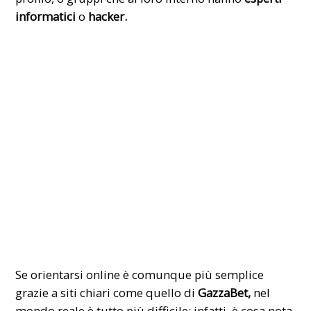
informatici
o
hacker.
Se orientarsi online è comunque più semplice
grazie a siti chiari come quello di
GazzaBet,
nel
mondo reale è tutto più difficile: infatti, è cosa nota