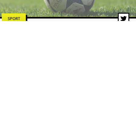
SPORT
Dalla Coppa dei Campioni al
format svizzero: la storia della
Champions League
13 lug 2026 di Redazione ZON