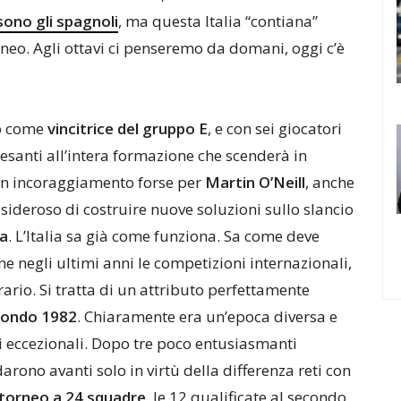
sono gli spagnoli
, ma questa Italia “contiana”
rneo. Agli ottavi ci penseremo da domani, oggi c’è
to come
vincitrice del gruppo E
, e con sei giocatori
esanti all’intera formazione che scenderà in
 Un incoraggiamento forse per
Martin O’Neill
, anche
sideroso di costruire nuove soluzioni sullo slancio
ia
. L’Italia sa già come funziona. Sa come deve
e negli ultimi anni le competizioni internazionali,
rario. Si tratta di un attributo perfettamente
Mondo 1982
. Chiaramente era un’epoca diversa e
ri eccezionali. Dopo tre poco entusiasmanti
darono avanti solo in virtù della differenza reti con
torneo a 24 squadre
, le 12 qualificate al secondo