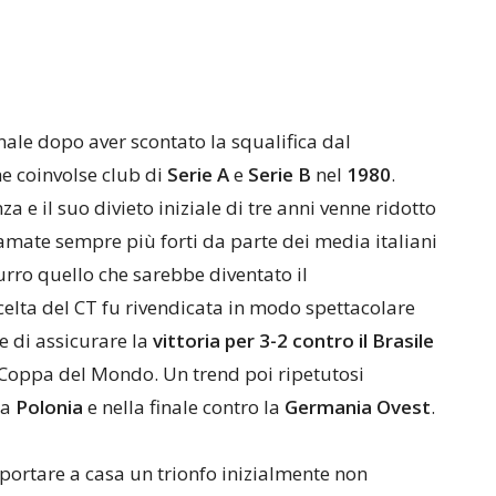
ale dopo aver scontato la squalifica dal
he coinvolse club di
Serie A
e
Serie B
nel
1980
.
 e il suo divieto iniziale di tre anni venne ridotto
amate sempre più forti da parte dei media italiani
urro quello che sarebbe diventato il
 scelta del CT fu rivendicata in modo spettacolare
se di assicurare la
vittoria per 3-2 contro il Brasile
in Coppa del Mondo. Un trend poi ripetutosi
la
Polonia
e nella finale contro la
Germania Ovest
.
 portare a casa un trionfo inizialmente non