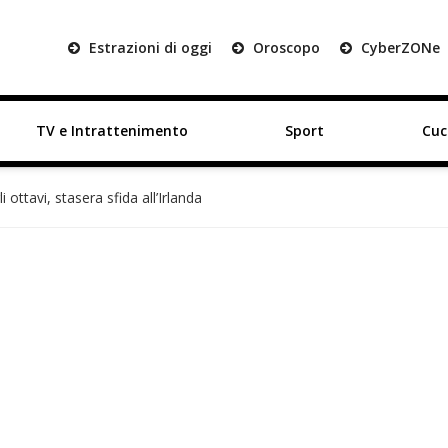
Estrazioni di oggi
Oroscopo
Cyber
ZON
e
TV e Intrattenimento
Sport
Cuc
li ottavi, stasera sfida all’Irlanda