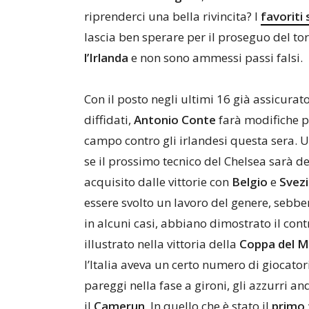
riprenderci una bella rivincita? I
favoriti 
lascia ben sperare per il proseguo del to
l’Irlanda
e non sono ammessi passi falsi.
Con il posto negli ultimi 16 già assicura
diffidati,
Antonio Conte
farà modifiche p
campo contro gli irlandesi questa sera.
se il prossimo tecnico del Chelsea sarà de
acquisito dalle vittorie con
Belgio
e
Svez
essere svolto un lavoro del genere, sebben
in alcuni casi, abbiano dimostrato il cont
illustrato nella vittoria della
Coppa del 
l’Italia aveva un certo numero di giocato
pareggi nella fase a gironi, gli azzurri an
il
Camerun
. In quello che è stato il
primo 