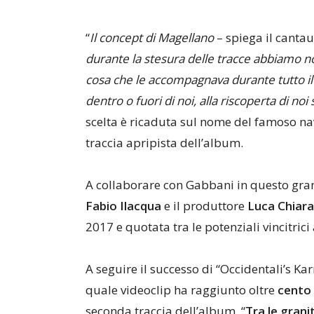
“
Il concept di Magellano
– spiega il canta
durante la stesura delle tracce abbiamo no
cosa che le accompagnava durante tutto il 
dentro o fuori di noi, alla riscoperta di noi 
scelta è ricaduta sul nome del famoso nav
traccia apripista dell’album.
A collaborare con Gabbani in questo gra
Fabio Ilacqua
e il produttore
Luca Chiarav
2017 e quotata tra le potenziali vincitric
A seguire il successo di “Occidentali’s K
quale videoclip ha raggiunto oltre
cento 
seconda traccia dell’album, “
Tra le grani