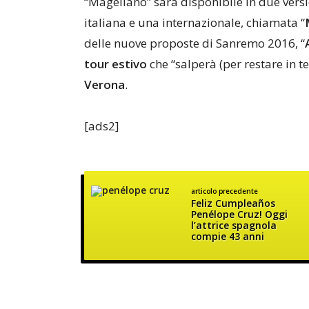
“Magellano” sarà disponibile in due versio
italiana e una internazionale, chiamata “
delle nuove proposte di Sanremo 2016, “
tour estivo
che “salperà (per restare in 
Verona
.
[ads2]
articolo precedente
Feliz Cumpleaños
Penélope Cruz! Oggi
l’attrice spagnola
compie 43 anni