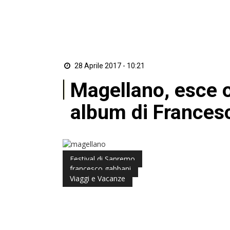
28 Aprile 2017 - 10:21
Magellano, esce o
album di Frances
Festival di Sanremo
di Redazione ZON
francesco gabbani
Viaggi e Vacanze