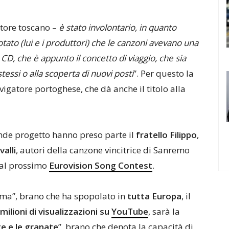
utore toscano –
è stato involontario, in quanto
tato (lui e i produttori) che le canzoni avevano una
CD, che è appunto il concetto di viaggio, che sia
stessi o alla scoperta di nuovi posti
”. Per questo la
igatore portoghese, che dà anche il titolo alla
nde progetto hanno preso parte il
fratello Filippo
,
alli
, autori della canzone vincitrice di Sanremo
i al prossimo
Eurovision Song Contest
.
arma”, brano che ha spopolato in
tutta Europa
, il
milioni di visualizzazioni su
YouTube
, sarà la
te e le granate
”, brano che denota la capacità di