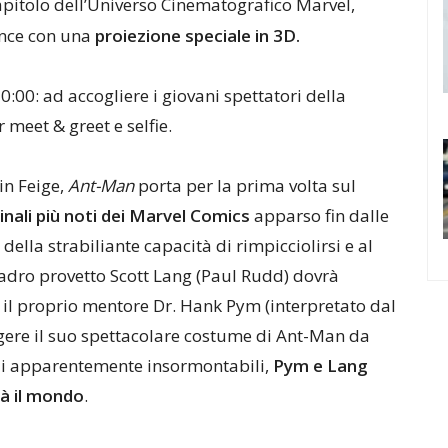
capitolo dell’Universo Cinematografico Marvel,
ence con una
proiezione speciale in 3D.
e 20:00: ad accogliere i giovani spettatori della
 meet & greet e selfie.
in Feige,
Ant-Man
porta per la prima volta sul
inali più noti dei Marvel Comics
apparso fin dalle
della strabiliante capacità di rimpicciolirsi e al
ladro provetto Scott Lang (Paul Rudd) dovrà
re il proprio mentore Dr. Hank Pym (interpretato dal
ere il suo spettacolare costume di Ant-Man da
coli apparentemente insormontabili,
Pym e Lang
rà il mondo
.