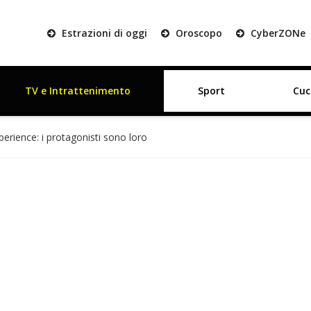
Estrazioni di oggi
Oroscopo
Cyber
ZON
e
TV e Intrattenimento
Sport
Cuc
perience: i protagonisti sono loro