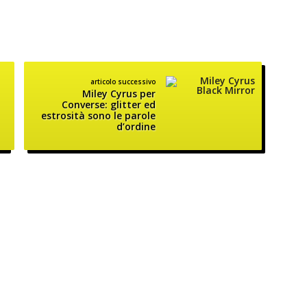
articolo successivo
Miley Cyrus per
Converse: glitter ed
estrosità sono le parole
d’ordine