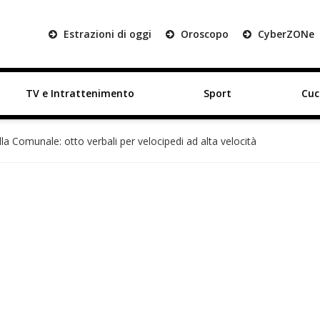
Estrazioni di oggi
Oroscopo
Cyber
ZON
e
TV e Intrattenimento
Sport
Cuc
lla Comunale: otto verbali per velocipedi ad alta velocità