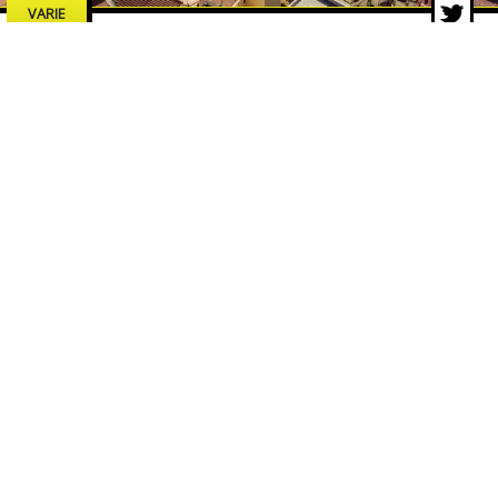
VARIE
Estate a Salerno 2026: concerti,
spettacoli e cultura, tutti gli
eventi da non perdere
7 lug 2026 di adminbackup