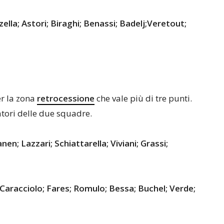
zzella; Astori; Biraghi; Benassi; Badelj;Veretout;
er la zona
retrocessione
che vale più di tre punti.
atori delle due squadre.
nen; Lazzari; Schiattarella; Viviani; Grassi;
; Caracciolo; Fares; Romulo; Bessa; Buchel; Verde;