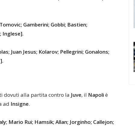
 Tomovic; Gamberini; Gobbi; Bastien;
 Inglese].
as; Juan Jesus; Kolarov; Pellegrini; Gonalons;
].
i dovuti alla partita contro la
Juve
, il
Napoli
è
ta ad
Insigne
.
aly; Mario Rui; Hamsik; Allan; Jorginho; Callejon;