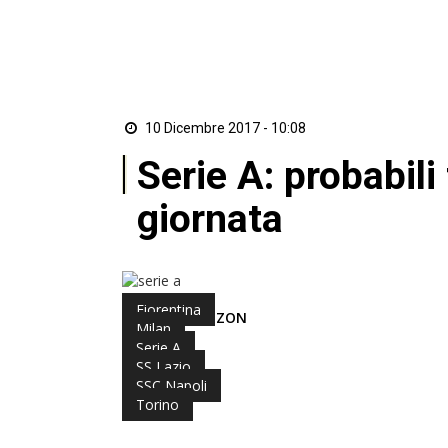
10 Dicembre 2017 - 10:08
Serie A: probabili
giornata
Fiorentina
di Redazione ZON
Milan
Serie A
SS Lazio
SSC Napoli
Torino