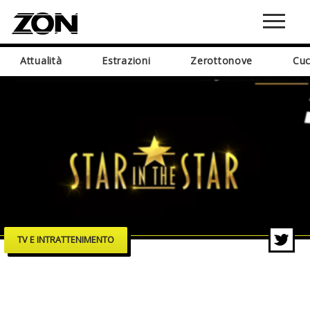
Attualità
Estrazioni
Zerottonove
Cuc
TV E INTRATTENIMENTO