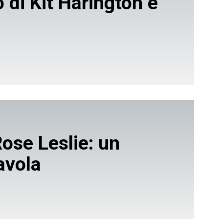
 di Kit Harington e
Rose Leslie: un
avola