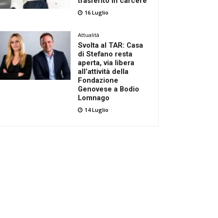
trasferito in carcere
16 Luglio
Attualità
Svolta al TAR: Casa
di Stefano resta
aperta, via libera
all’attività della
Fondazione
Genovese a Bodio
Lomnago
14 Luglio