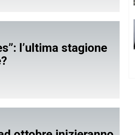
”: l’ultima stagione
e?
ad ottobre inizieranno