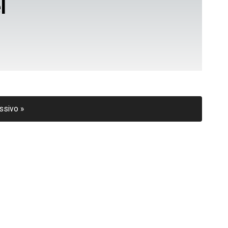
l
ssivo »