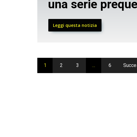
una serie preque
Leggi questa notizia
1
2
3
…
6
Succe