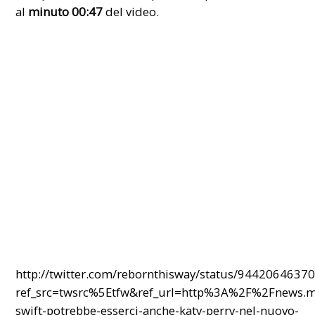
al
minuto 00:47
del video.
http://twitter.com/rebornthisway/status/944206463
ref_src=twsrc%5Etfw&ref_url=http%3A%2F%2Fnews.m
swift-potrebbe-esserci-anche-katy-perry-nel-nuovo-