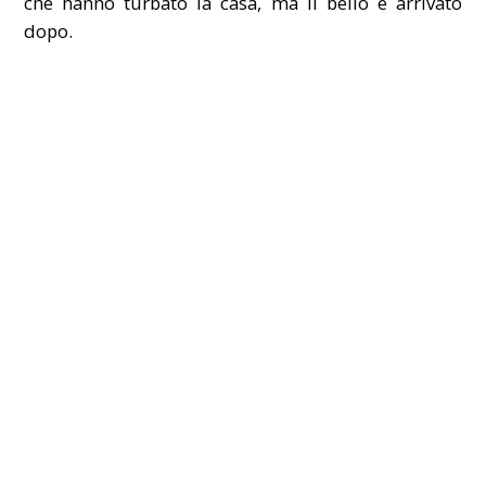
che hanno turbato la casa, ma il bello è arrivato
dopo.