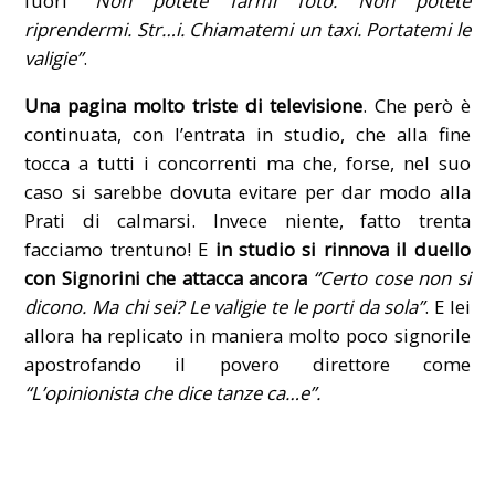
fuori
“Non potete farmi foto. Non potete
riprendermi. Str…i. Chiamatemi un taxi. Portatemi le
valigie”
.
Una pagina molto triste di televisione
. Che però è
continuata, con l’entrata in studio, che alla fine
tocca a tutti i concorrenti ma che, forse, nel suo
caso si sarebbe dovuta evitare per dar modo alla
Prati di calmarsi. Invece niente, fatto trenta
facciamo trentuno! E
in studio si rinnova il duello
con Signorini che attacca ancora
“Certo cose non si
dicono. Ma chi sei? Le valigie te le porti da sola”
. E lei
allora ha replicato in maniera molto poco signorile
apostrofando il povero direttore come
“L’opinionista che dice tanze ca…e”.