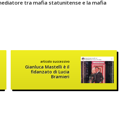
ediatore tra mafia statunitense e la mafia
articolo successivo
Gianluca Mastelli è il
fidanzato di Lucia
Bramieri