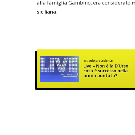
alla famiglia Gambino, era considerato
m
siciliana
.
articolo precedente
Live – Non è la D’Urso:
cosa è successo nella
prima puntata?