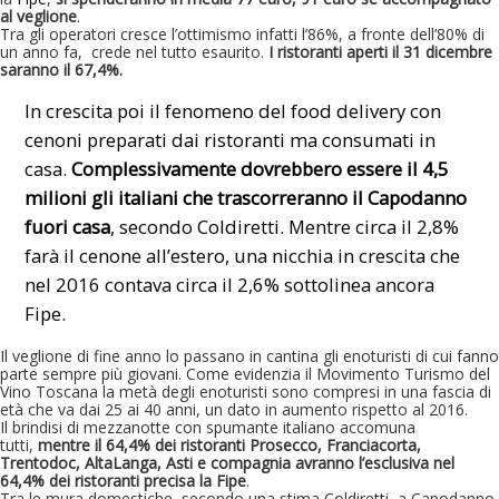
al veglione
.
Tra gli operatori cresce l’ottimismo infatti l’86%, a fronte dell’80% di
un anno fa, crede nel tutto esaurito.
I ristoranti aperti il 31 dicembre
saranno il 67,4%.
In crescita poi il fenomeno del food delivery con
cenoni preparati dai ristoranti ma consumati in
casa.
Complessivamente dovrebbero essere il 4,5
milioni gli italiani che trascorreranno il Capodanno
fuori casa
, secondo
Coldiretti
.
Mentre circa il 2,8%
farà il cenone all’estero,
una nicchia in crescita che
nel 2016 contava circa il 2,6% sottolinea ancora
Fipe.
Il veglione di fine anno lo passano in cantina gli enoturisti di cui fanno
parte sempre più giovani.
Come evidenzia il Movimento Turismo del
Vino Toscana
la metà degli enoturisti sono compresi in una fascia di
età che va dai 25 ai 40 anni, un dato in aumento rispetto al 2016.
Il brindisi di mezzanotte con spumante italiano accomuna
tutti,
mentre il 64,4% dei ristoranti Prosecco, Franciacorta,
Trentodoc, AltaLanga, Asti e compagnia avranno l’esclusiva nel
64,4% dei ristoranti precisa la Fipe
.
Tra le mura domestiche, secondo una stima Coldiretti, a Capodanno