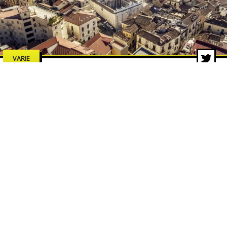
VARIE
Estate a Salerno 2026: concerti,
spettacoli e cultura, tutti gli
eventi da non perdere
7 lug 2026 di adminbackup