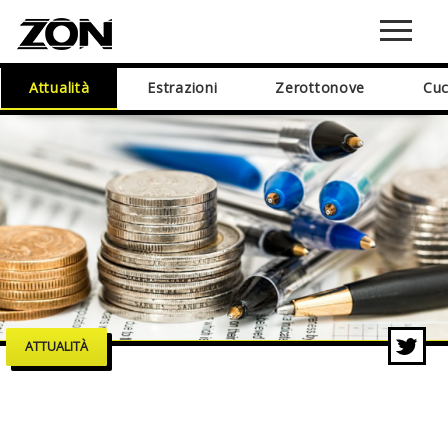
Attualità
Estrazioni
Zerottonove
Cuc
ATTUALITÀ