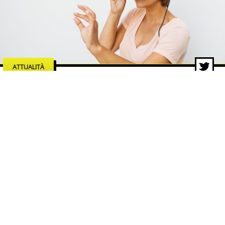
ATTUALITÀ
Le industrie dell’intrattenimento
che trainano la crescita del
mercato digitale
5 ago 2026 di Redazione ZON