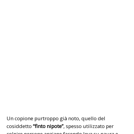
Un copione purtroppo già noto, quello del
cosiddetto
“finto nipote”
, spesso utilizzato per
colpire persone anziane facendo leva su paura e