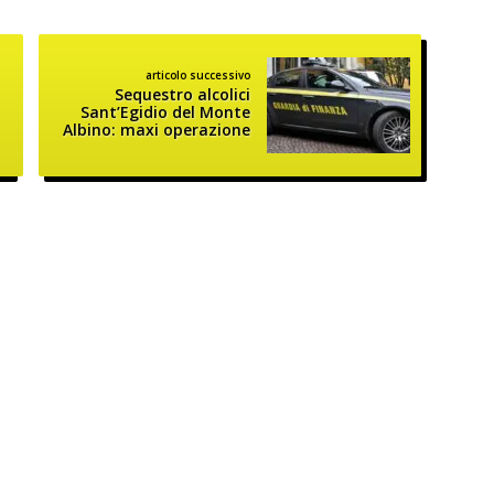
articolo successivo
Sequestro alcolici
Sant’Egidio del Monte
Albino: maxi operazione