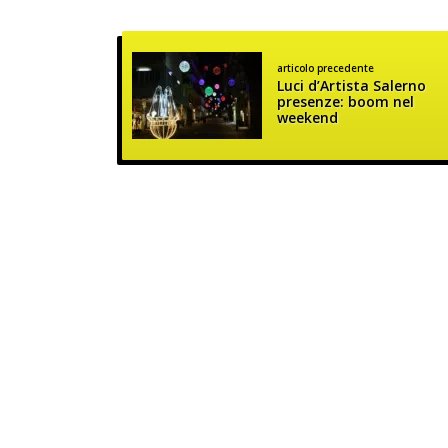
articolo precedente
Luci d’Artista Salerno
presenze: boom nel
weekend