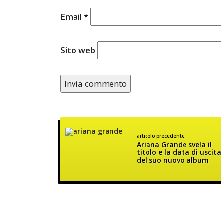
Email
*
Sito web
articolo precedente
Ariana Grande svela il
titolo e la data di uscita
del suo nuovo album