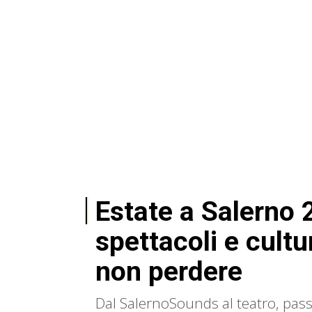
Estate a Salerno 
spettacoli e cultur
non perdere
Dal SalernoSounds al teatro, pas