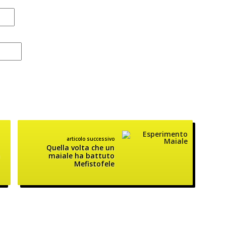
articolo successivo
Quella volta che un
maiale ha battuto
Mefistofele