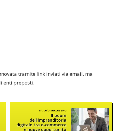
nnovata tramite link inviati via email, ma
i enti preposti.
articolo successivo
Il boom
dell’imprenditoria
digitale tra e-commerce
e nuove opportunità