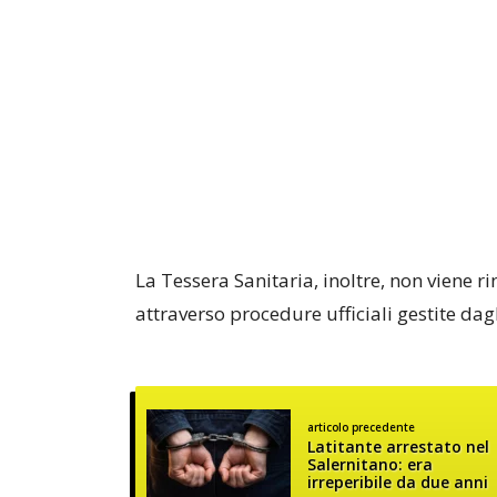
La Tessera Sanitaria, inoltre, non viene ri
attraverso procedure ufficiali gestite dagl
articolo precedente
Latitante arrestato nel
Salernitano: era
irreperibile da due anni