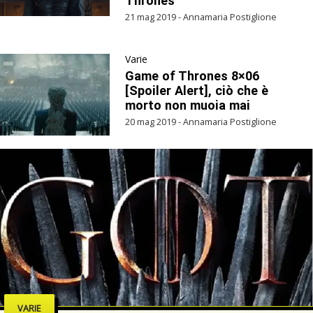
Thrones
21 mag 2019 - Annamaria Postiglione
Varie
Game of Thrones 8×06
[Spoiler Alert], ciò che è
morto non muoia mai
20 mag 2019 - Annamaria Postiglione
VARIE